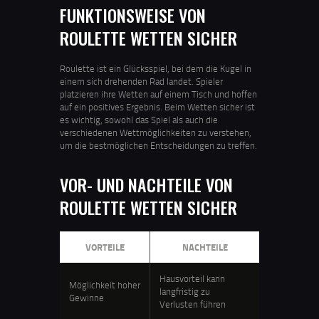
FUNKTIONSWEISE VON
ROULETTE WETTEN SICHER
Roulette ist ein Glücksspiel, bei dem die Kugel in
einem sich drehenden Rad landet. Spieler
platzieren ihre Wetten auf einem Tisch und hoffen
auf ein positives Ergebnis. Beim Wetten sicher ist
es wichtig, sowohl das Spiel als auch die
verschiedenen Wettmöglichkeiten zu verstehen,
um die bestmöglichen Entscheidungen zu treffen.
VOR- UND NACHTEILE VON
ROULETTE WETTEN SICHER
VORTEILE
NACHTEILE
Hausvorteil kann
Möglichkeit hoher
langfristig zu
Gewinne
Verlusten führen