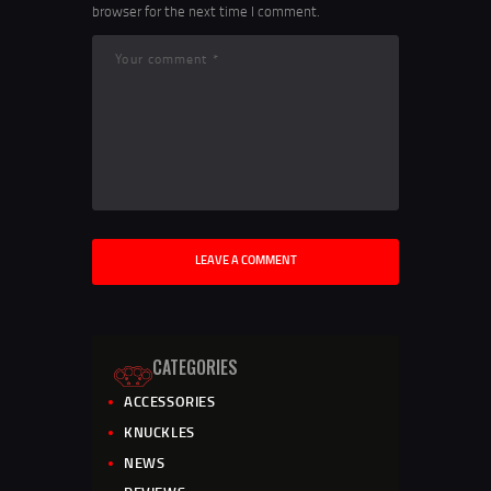
browser for the next time I comment.
CATEGORIES
ACCESSORIES
KNUCKLES
NEWS