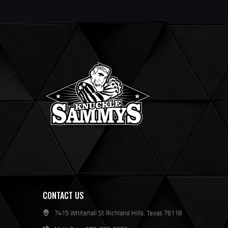
CONTACT US
7415 Whitehall St Richland Hills, Texas 76118