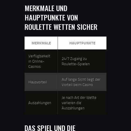
MERKMALE UND
HAUPTPUNKTE VON
ROULETTE WETTEN SICHER
MERKMALE
HAUPTPUNKTE
Verfügbarkeit
24/7 Zugang zu
in Online-
Roulette-Spielen
Casinos
Auf lange Sicht liegt der
Hausvorteil
Vorteil beim Casino
Je nach Art der Wette
Auszahlungen
variieren die
Auszahlungen
DAS SPIEL UND DIE