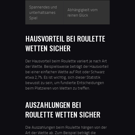
Spannendes und
Abhängigkeit vom
unterhaltsames
reinen Glück
Spiel
HAUSVORTEIL BEI ROULETTE
WETTEN SICHER
Der Hausvorteil beim Roulette variiert je nach Art
der Wette. Beispielsweise beträgt der Hausvorteil
bei einer einfachen Wette auf Rot oder Schwarz
etwa 2,7%. Es ist wichtig, sich dieser Statistik
bewusst zu sein, um fundierte Entscheidungen
beim Platzieren von Wetten zu treffen.
AUSZAHLUNGEN BEI
ROULETTE WETTEN SICHER
Die Auszahlungen beim Roulette hängen von der
Art der Wette ab. Zum Beispiel beträgt die