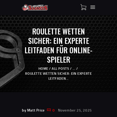
HOME
SHOP
WHO IS SAMMY
ROULETTE WETTEN
FISTS OF FAME
SICHER: EIN EXPERTE
EVENTS
LEITFADEN FÜR ONLINE-
CONTACT
SPIELER
HOME
ALL POSTS
...
ROULETTE WETTEN SICHER: EIN EXPERTE
LEITFADEN...
by Matt Price
0
November 25, 2025