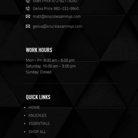
Matt Price 972-827-5050
Gelixa Price 682-232-9940
matt@knucklesammys.com
gelixa@knucklesammys.com
WORK HOURS
Mon - Fri: 9:00 am - 6:00 pm
Saturday: 10:00 am - 3:00 pm
Sunday: Closed
QUICK LINKS
HOME
KNUCKLES
ESSENTIALS
SHOP ALL