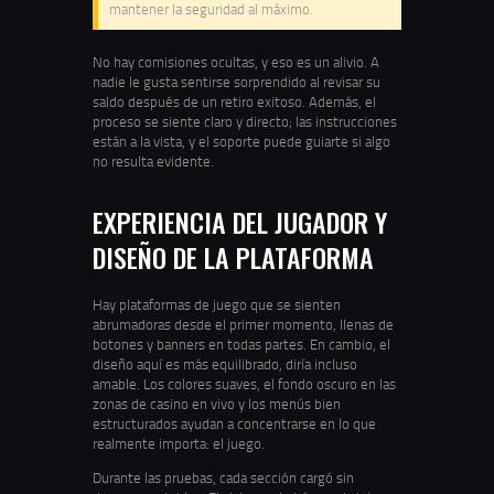
mantener la seguridad al máximo.
No hay comisiones ocultas, y eso es un alivio. A
nadie le gusta sentirse sorprendido al revisar su
saldo después de un retiro exitoso. Además, el
proceso se siente claro y directo; las instrucciones
están a la vista, y el soporte puede guiarte si algo
no resulta evidente.
EXPERIENCIA DEL JUGADOR Y
DISEÑO DE LA PLATAFORMA
Hay plataformas de juego que se sienten
abrumadoras desde el primer momento, llenas de
botones y banners en todas partes. En cambio, el
diseño aquí es más equilibrado, diría incluso
amable. Los colores suaves, el fondo oscuro en las
zonas de casino en vivo y los menús bien
estructurados ayudan a concentrarse en lo que
realmente importa: el juego.
Durante las pruebas, cada sección cargó sin