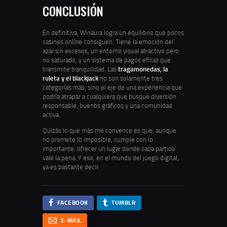
CONCLUSIÓN
En definitiva, Winaura logra un equilibrio que pocos
casinos online consiguen. Tiene la emoción del
azar sin excesos, un entorno visual atractivo pero
no saturado, y un sistema de pagos eficaz que
transmite tranquilidad. Las
tragamonedas, la
ruleta y el blackjack
no son solamente tres
categorías más, sino el eje de una experiencia que
podría atrapar a cualquiera que busque diversión
responsable, buenos gráficos y una comunidad
activa.
Quizás lo que más me convence es que, aunque
no promete lo imposible, cumple con lo
importante: ofrecer un lugar donde cada partida
vale la pena. Y eso, en el mundo del juego digital,
ya es bastante decir.
FACEBOOK
TUMBLR
E-MAIL