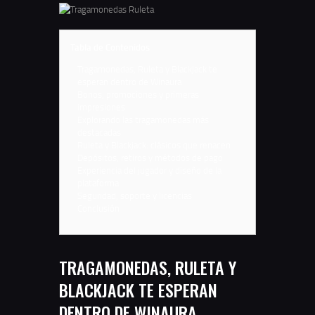
Tabla de Contenidos
Tragamonedas, Ruleta y Blackjack te
esperan dentro de Winaura
Bonos, promociones y primeras
impresiones
Explorando las tragamonedas más
destacadas
Ruleta y Blackjack: clásicos que renacen
Depósitos, retiros y métodos de pago
Experiencia del jugador y diseño de la
plataforma
Seguridad, soporte y licencias
Conclusión
TRAGAMONEDAS, RULETA Y
BLACKJACK TE ESPERAN
DENTRO DE WINAURA