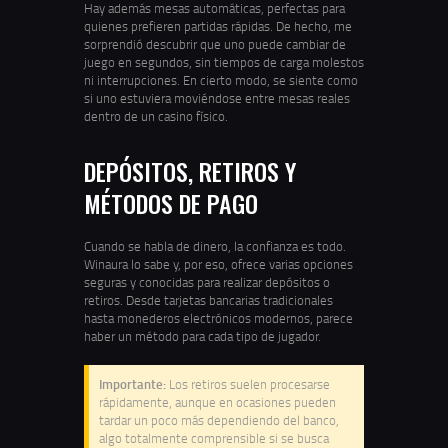
Hay además mesas automáticas, perfectas para
quienes prefieren partidas rápidas. De hecho, me
sorprendió descubrir que uno puede cambiar de
juego en segundos, sin tiempos de carga molestos
ni interrupciones. En cierto modo, se siente como
si uno estuviera moviéndose entre mesas reales
dentro de un casino físico.
DEPÓSITOS, RETIROS Y
MÉTODOS DE PAGO
Cuando se habla de dinero, la confianza es todo.
Winaura lo sabe y, por eso, ofrece varias opciones
seguras y conocidas para realizar depósitos o
retiros. Desde tarjetas bancarias tradicionales
hasta monederos electrónicos modernos, parece
haber un método para cada tipo de jugador.
Importante:
Los retiros suelen procesarse
rápidamente, aunque en ocasiones pueden
tardar un poco más dependiendo del banco,
algo totalmente comprensible si se busca